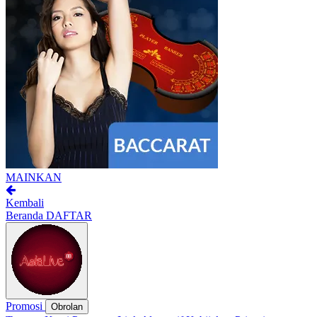
MAINKAN
Kembali
Beranda
DAFTAR
Promosi
Obrolan