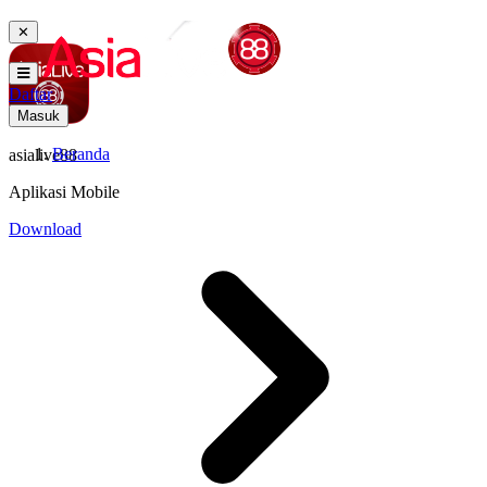
✕
Daftar
Masuk
Beranda
asialive88
Aplikasi Mobile
Download