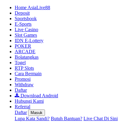
Home AsiaLive88
Deposit
Sportsbook
E-Sports
Live Casino
Slot Games
IDN E-Lottery
POKER
ARCADE
Bolatangkas
Togel
RTP Slots
Cara Bermain
Promosi
Withdraw
Daftar
Download Android
Hubungi Kami
Referral
Daftar
Masuk
Lupa Kata Sandi?
Butuh Bantuan?
Live Chat Di Sini