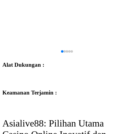
Alat Dukungan :
Keamanan Terjamin :
Asialive88: Pilihan Utama