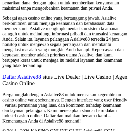
penarikan dana, dengan tujuan untuk memberikan kenyamanan
maksimal tanpa mengorbankan keamanan dan privasi Anda.
Sebagai agen casino online yang bertanggung jawab, Asialive
berkomitmen untuk menjaga keamanan dan kerahasiaan data
member kami. Asialive mengimplementasikan sistem keamanan
canggih untuk melindungi informasi pribadi dan transaksi keuangan
Anda. Selain itu, layanan pelanggan Asialive88 tersedia 24 jam
nonstop untuk menjawab segala pertanyaan dan membantu
mengatasi masalah yang mungkin Anda hadapi. Kepercayaan dan
kepuasan member adalah prioritas utama Asialive, dan kami
berupaya keras untuk menjaga itu melalui layanan dan keamanan
yang tidak tertandingi.
Daftar Asialive88
situs Live Dealer | Live Casino | Agen
Casino Online
Bergabunglah dengan Asialive88 untuk merasakan kegembiraan
casino online yang sebenarnya. Dengan interface yang user friendly
, variasi permainan yang luas, dan komitmen terhadap keamanan
dan layanan pelanggan, Kami menetapkan standar baru dalam
industri casino online. Daftar dan mainkan bersama kami –
Kemenangan Anda di Asialive88 menanti!
© 2014 - 2026 KASINO ONLINE OLEH Asialive88.COM -