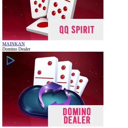
MAINKAN
Domino Dealer