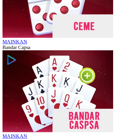
MAINKAN
Bandar Capsa
MAINKAN