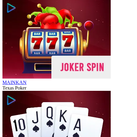
MAINKAN
Texas Poker