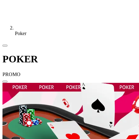
Poker
POKER
PROMO