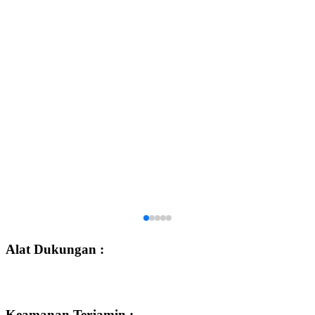
Alat Dukungan :
Keamanan Terjamin :