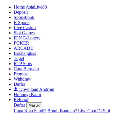
Home AsiaLive88
Deposit
Sportsbook
E-Sports
Live Casino
Slot Games
IDN E-Lottery
POKER
ARCADE
Bolatangkas
Togel
RTP Slots
Cara Bermain
Promosi
Withdraw
Daftar
Download Android
Hubungi Kami
Referral
Daftar
Masuk
Lupa Kata Sandi?
Butuh Bantuan?
Live Chat Di Sini