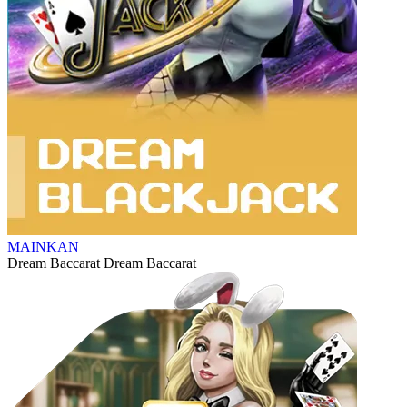
MAINKAN
Dream Baccarat
Dream Baccarat