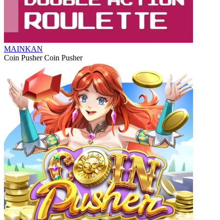
MAINKAN
Coin Pusher
Coin Pusher